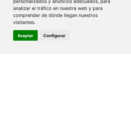
personalizados y anuncios adecuados, para
proyecto necesita, pero ahorrando horas de trabajo."
analizar el tráfico en nuestra web y para
Chuiso
comprender de dónde llegan nuestros
visitantes.
Aceptar
Configurar
"He probado Enlazalia para arrancar todos los últimos
nichos que he lanzado y el resultado ha sido
realmente bueno. Webs que indexan más rápido y
que comienzan a traccionar visitas en muy poco
tiempo. Los links de Enlazalia son el mejor aliado que
puedes tener junto con un buen SEO on page de
partida, para lanzar al éxito cualquier proyecto"
Dean Romero -
Cofundador de
Dinorank